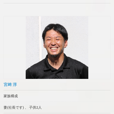
宮﨑 淳
家族構成
妻(社長です) 、 子供2人