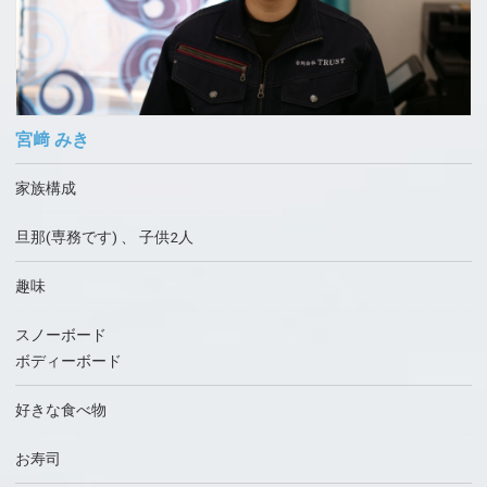
宮﨑 みき
家族構成
旦那(専務です) 、 子供2人
趣味
スノーボード
ボディーボード
好きな食べ物
お寿司