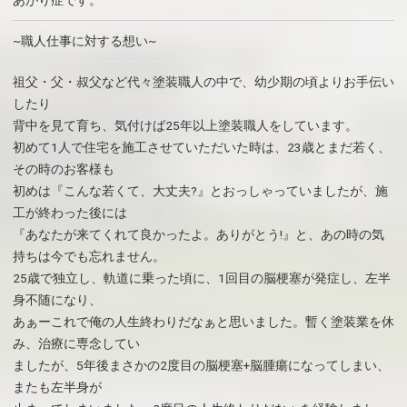
あがり症です。
~職人仕事に対する想い~
祖父・父・叔父など代々塗装職人の中で、幼少期の頃よりお手伝い
したり
背中を見て育ち、気付けば25年以上塗装職人をしています。
初めて1人で住宅を施工させていただいた時は、23歳とまだ若く、
その時のお客様も
初めは『こんな若くて、大丈夫?』とおっしゃっていましたが、施
工が終わった後には
『あなたが来てくれて良かったよ。ありがとう!』と、あの時の気
持ちは今でも忘れません。
25歳で独立し、軌道に乗った頃に、1回目の脳梗塞が発症し、左半
身不随になり、
あぁーこれで俺の人生終わりだなぁと思いました。暫く塗装業を休
み、治療に専念してい
ましたが、5年後まさかの2度目の脳梗塞+脳腫瘍になってしまい、
またも左半身が