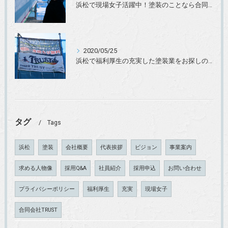
浜松で現場女子活躍中！塗装のことなら合同会社TRUST
2020/05/25
浜松で福利厚生の充実した塗装業をお探しの方へ
タグ
Tags
浜松
塗装
会社概要
代表挨拶
ビジョン
事業案内
求める人物像
採用Q&A
社員紹介
採用申込
お問い合わせ
プライバシーポリシー
福利厚生
充実
現場女子
合同会社TRUST